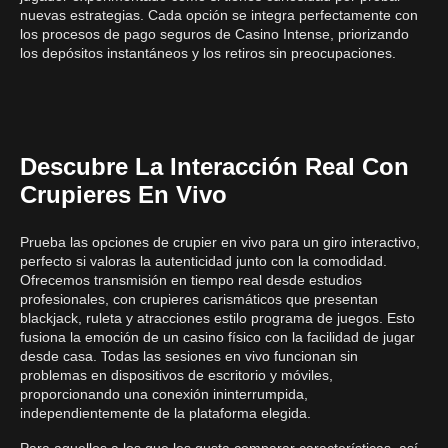
nuevas estrategias. Cada opción se integra perfectamente con
los procesos de pago seguros de Casino Intense, priorizando
los depósitos instantáneos y los retiros sin preocupaciones.
Descubre La Interacción Real Con
Crupieres En Vivo
Prueba las opciones de crupier en vivo para un giro interactivo,
perfecto si valoras la autenticidad junto con la comodidad.
Ofrecemos transmisión en tiempo real desde estudios
profesionales, con crupieres carismáticos que presentan
blackjack, ruleta y atracciones estilo programa de juegos. Esto
fusiona la emoción de un casino físico con la facilidad de jugar
desde casa. Todas las sesiones en vivo funcionan sin
problemas en dispositivos de escritorio y móviles,
proporcionando una conexión ininterrumpida,
independientemente de la plataforma elegida.