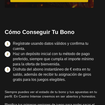
Cómo Conseguir Tu Bono
Regístrate usando datos válidos y confirma tu
cuenta.
Haz un depósito inicial con tu método de pago
preferido, siempre que cumpla el importe mínimo
para la oferta de bienvenida.
Disfruta del abono instantáneo de € extra en tu
saldo, además de recibir tu asignación de giros
gratis para los juegos elegibles.
Siempre puedes ver el estado de tu bono y tus apuestas en tu
perfil. En Casino Intense creemos en ser abiertos y honestos.
Planifica tus primeras sesiones de juego para poder sacar el