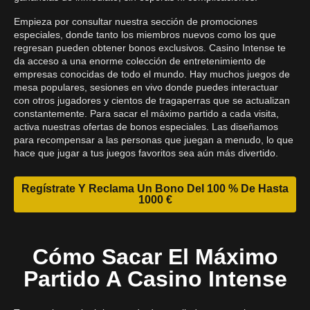
Empieza por consultar nuestra sección de promociones
especiales, donde tanto los miembros nuevos como los que
regresan pueden obtener bonos exclusivos. Casino Intense te
da acceso a una enorme colección de entretenimiento de
empresas conocidas de todo el mundo. Hay muchos juegos de
mesa populares, sesiones en vivo donde puedes interactuar
con otros jugadores y cientos de tragaperras que se actualizan
constantemente. Para sacar el máximo partido a cada visita,
activa nuestras ofertas de bonos especiales. Las diseñamos
para recompensar a las personas que juegan a menudo, lo que
hace que jugar a tus juegos favoritos sea aún más divertido.
Regístrate Y Reclama Un Bono Del 100 % De Hasta
1000 €
Cómo Sacar El Máximo
Partido A Casino Intense