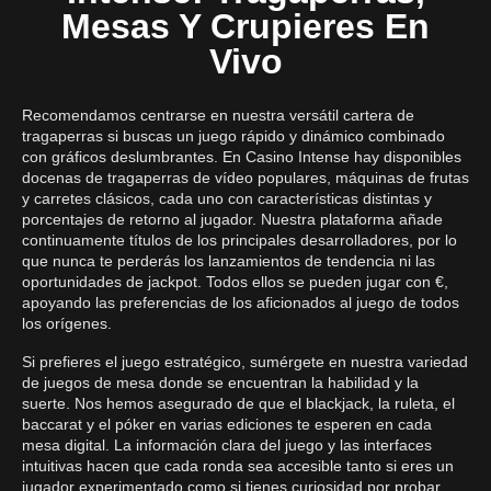
Mesas Y Crupieres En
Vivo
Recomendamos centrarse en nuestra versátil cartera de
tragaperras si buscas un juego rápido y dinámico combinado
con gráficos deslumbrantes. En Casino Intense hay disponibles
docenas de tragaperras de vídeo populares, máquinas de frutas
y carretes clásicos, cada uno con características distintas y
porcentajes de retorno al jugador. Nuestra plataforma añade
continuamente títulos de los principales desarrolladores, por lo
que nunca te perderás los lanzamientos de tendencia ni las
oportunidades de jackpot. Todos ellos se pueden jugar con €,
apoyando las preferencias de los aficionados al juego de todos
los orígenes.
Si prefieres el juego estratégico, sumérgete en nuestra variedad
de juegos de mesa donde se encuentran la habilidad y la
suerte. Nos hemos asegurado de que el blackjack, la ruleta, el
baccarat y el póker en varias ediciones te esperen en cada
mesa digital. La información clara del juego y las interfaces
intuitivas hacen que cada ronda sea accesible tanto si eres un
jugador experimentado como si tienes curiosidad por probar