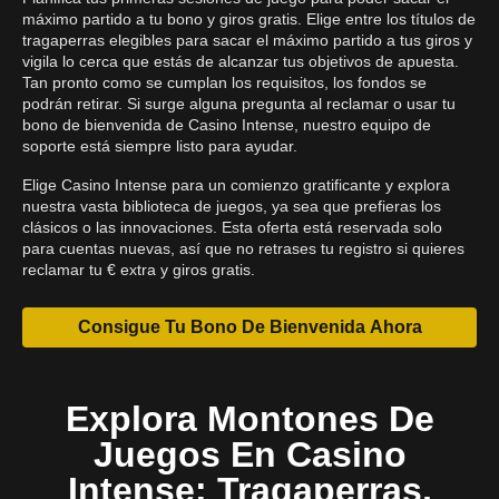
máximo partido a tu bono y giros gratis. Elige entre los títulos de
tragaperras elegibles para sacar el máximo partido a tus giros y
vigila lo cerca que estás de alcanzar tus objetivos de apuesta.
Tan pronto como se cumplan los requisitos, los fondos se
podrán retirar. Si surge alguna pregunta al reclamar o usar tu
bono de bienvenida de Casino Intense, nuestro equipo de
soporte está siempre listo para ayudar.
Elige Casino Intense para un comienzo gratificante y explora
nuestra vasta biblioteca de juegos, ya sea que prefieras los
clásicos o las innovaciones. Esta oferta está reservada solo
para cuentas nuevas, así que no retrases tu registro si quieres
reclamar tu € extra y giros gratis.
Consigue Tu Bono De Bienvenida Ahora
Explora Montones De
Juegos En Casino
Intense: Tragaperras,