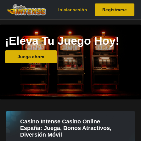
Iniciar sesión
Registrarse
¡Eleva Tu Juego Hoy!
Juega ahora
Casino Intense Casino Online
España: Juega, Bonos Atractivos,
Diversión Móvil