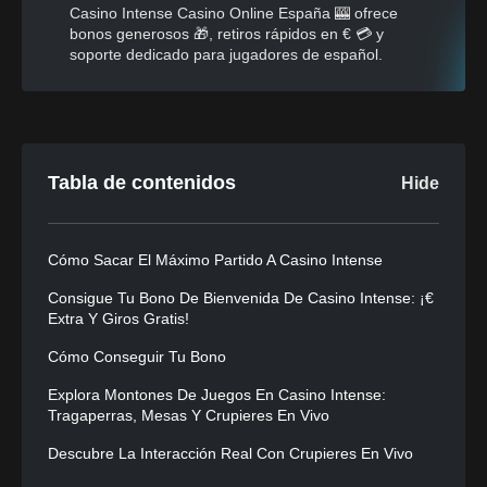
Casino Intense Casino Online España 🎰 ofrece
bonos generosos 🎁, retiros rápidos en € 💳 y
soporte dedicado para jugadores de español.
Tabla de contenidos
Hide
Cómo Sacar El Máximo Partido A Casino Intense
Consigue Tu Bono De Bienvenida De Casino Intense: ¡€
Extra Y Giros Gratis!
Cómo Conseguir Tu Bono
Explora Montones De Juegos En Casino Intense:
Tragaperras, Mesas Y Crupieres En Vivo
Descubre La Interacción Real Con Crupieres En Vivo