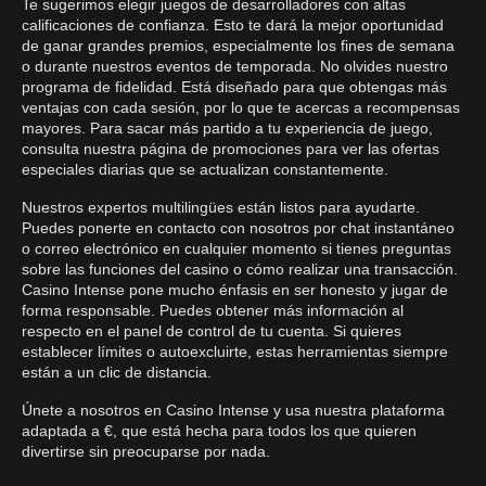
Te sugerimos elegir juegos de desarrolladores con altas
calificaciones de confianza. Esto te dará la mejor oportunidad
de ganar grandes premios, especialmente los fines de semana
o durante nuestros eventos de temporada. No olvides nuestro
programa de fidelidad. Está diseñado para que obtengas más
ventajas con cada sesión, por lo que te acercas a recompensas
mayores. Para sacar más partido a tu experiencia de juego,
consulta nuestra página de promociones para ver las ofertas
especiales diarias que se actualizan constantemente.
Nuestros expertos multilingües están listos para ayudarte.
Puedes ponerte en contacto con nosotros por chat instantáneo
o correo electrónico en cualquier momento si tienes preguntas
sobre las funciones del casino o cómo realizar una transacción.
Casino Intense pone mucho énfasis en ser honesto y jugar de
forma responsable. Puedes obtener más información al
respecto en el panel de control de tu cuenta. Si quieres
establecer límites o autoexcluirte, estas herramientas siempre
están a un clic de distancia.
Únete a nosotros en Casino Intense y usa nuestra plataforma
adaptada a €, que está hecha para todos los que quieren
divertirse sin preocuparse por nada.