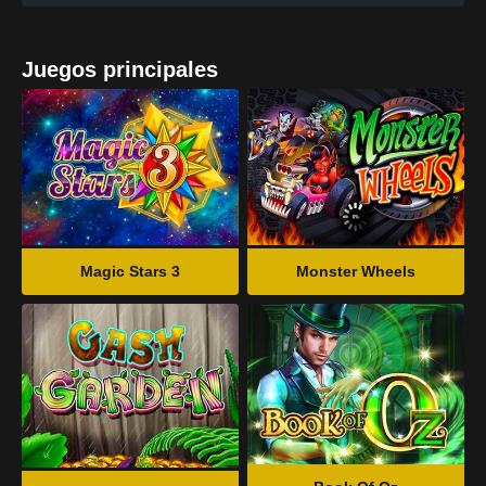
Casino Intense Tiene Promociones Semanales Como
Giros Gratis, Devolución De Dinero Y Torneos
Lo Más Destacado De Nuestras Ofertas Semanales
Juegos principales
Únete A Casino Intense Como VIP: Consigue
Recompensas Especiales
Ventajas Diseñadas Para Jugadores Leales
Juega Con Confianza En Casino Intense: Con Licencia
Y Seguro En España
Por Qué Los Jugadores Nos Eligen Para Un Juego
Magic Stars 3
Monster Wheels
Justo Y Seguro
Casino Intense En Tu Teléfono: ¡Juega En Cualquier
Momento Y En Cualquier Lugar!
Cómo Hacemos Que El Juego Móvil Sea Sin Esfuerzo
Únete A Los Eventos Especiales De Casino Intense:
¡Gana En Grande Con Las Fiestas De España!
Por Qué Los Jugadores De España Eligen Casino