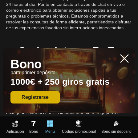
24 horas al día. Ponte en contacto a través de chat en vivo o
correo electrónico para obtener soluciones rápidas a tus
preguntas o problemas técnicos. Estamos comprometidos a
resolver las consultas de forma eficiente, permitiéndote disfrutar
de tus experiencias favoritas sin interrupciones innecesarias.
Casino Intense En Tu
Teléfono: ¡Juega En
Bono
Cualquier Momento Y En
para primer depósito
Cualquier Lugar!
1000€ + 250 giros gratis
Instala Casino Intense en tu smartphone y disfruta de una
Registrarse
plataforma completa sin compromisos. Recomendamos
descargar nuestra aplicación móvil o usar la versión de
navegador para acceder instantáneamente a tragaperras,
jackpots, ruleta y mesas de cartas. Ambas opciones están
diseñadas para adaptarse perfectamente a cualquier tamaño de
pantalla, ofreciéndote una experiencia de casino fluida tanto si
Aplicación
Bono
Menú
Código promocional
Bono sin depósito
estás relajándote en casa como si estás en movimiento.