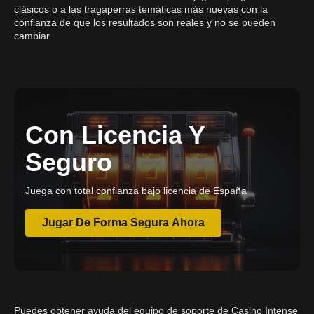
clásicos o a las tragaperras temáticas más nuevas con la
confianza de que los resultados son reales y no se pueden
cambiar.
Con Licencia Y
Seguro
Juega con total confianza bajo licencia de España
Jugar De Forma Segura Ahora
Puedes obtener ayuda del equipo de soporte de Casino Intense