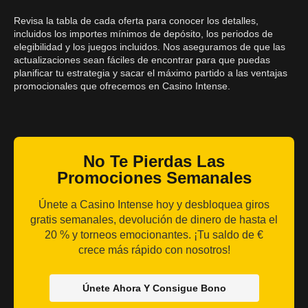
Revisa la tabla de cada oferta para conocer los detalles,
incluidos los importes mínimos de depósito, los periodos de
elegibilidad y los juegos incluidos. Nos aseguramos de que las
actualizaciones sean fáciles de encontrar para que puedas
planificar tu estrategia y sacar el máximo partido a las ventajas
promocionales que ofrecemos en Casino Intense.
No Te Pierdas Las
Promociones Semanales
Únete a Casino Intense hoy y desbloquea giros
gratis semanales, devolución de dinero de hasta el
20 % y torneos emocionantes. ¡Tu saldo de €
crece más rápido con nosotros!
Únete Ahora Y Consigue Bono