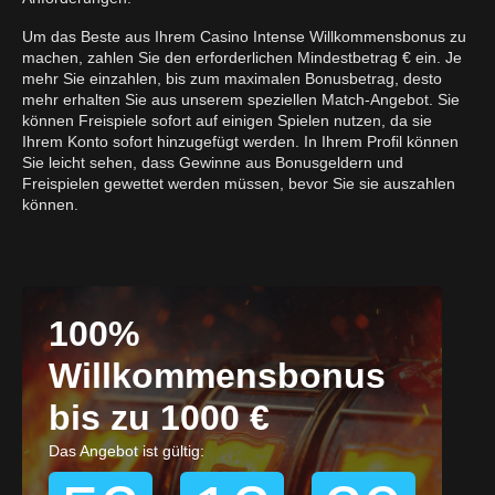
Anforderungen.
Um das Beste aus Ihrem Casino Intense Willkommensbonus zu
machen, zahlen Sie den erforderlichen Mindestbetrag € ein. Je
mehr Sie einzahlen, bis zum maximalen Bonusbetrag, desto
mehr erhalten Sie aus unserem speziellen Match-Angebot. Sie
können Freispiele sofort auf einigen Spielen nutzen, da sie
Ihrem Konto sofort hinzugefügt werden. In Ihrem Profil können
Sie leicht sehen, dass Gewinne aus Bonusgeldern und
Freispielen gewettet werden müssen, bevor Sie sie auszahlen
können.
100%
Willkommensbonus
bis zu 1000 €
Das Angebot ist gültig: