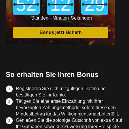
52
12
28
Stunden
Minuten
Sekunden
Bonus jetzt sichern
So erhalten Sie Ihren Bonus
Registrieren Sie sich mit gültigen Daten und
bestätigen Sie Ihr Konto.
Tätigen Sie eine erste Einzahlung mit Ihrer
bevorzugten Zahlungsmethode, sofern diese den
Mindestbetrag für das Willkommensangebot erfüllt.
Genießen Sie die sofortige Gutschrift von extra € auf
Ihr Guthaben sowie die Zuweisung Ihrer Freispiele