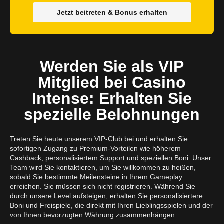
Jetzt beitreten & Bonus erhalten
Werden Sie als VIP
Mitglied bei Casino
Intense: Erhalten Sie
spezielle Belohnungen
Treten Sie heute unserem VIP-Club bei und erhalten Sie
sofortigen Zugang zu Premium-Vorteilen wie höherem
Cashback, personalisiertem Support und speziellen Boni. Unser
Team wird Sie kontaktieren, um Sie willkommen zu heißen,
sobald Sie bestimmte Meilensteine in Ihrem Gameplay
erreichen. Sie müssen sich nicht registrieren. Während Sie
durch unsere Level aufsteigen, erhalten Sie personalisiertere
Boni und Freispiele, die direkt mit Ihren Lieblingsspielen und der
von Ihnen bevorzugten Währung zusammenhängen.