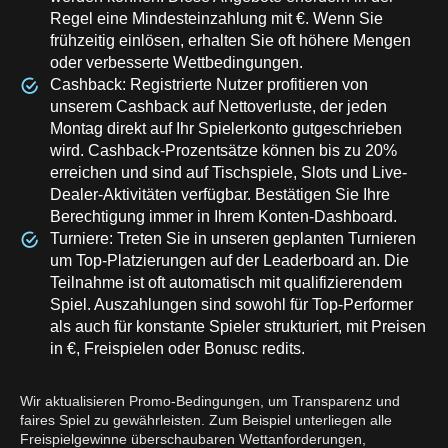
werden können. Diese Angebote erfordern in der
Regel eine Mindesteinzahlung mit €. Wenn Sie
frühzeitig einlösen, erhalten Sie oft höhere Mengen
oder verbesserte Wettbedingungen.
Cashback: Registrierte Nutzer profitieren von
unserem Cashback auf Nettoverluste, der jeden
Montag direkt auf Ihr Spielerkonto gutgeschrieben
wird. Cashback-Prozentsätze können bis zu 20%
erreichen und sind auf Tischspiele, Slots und Live-
Dealer-Aktivitäten verfügbar. Bestätigen Sie Ihre
Berechtigung immer in Ihrem Konten-Dashboard.
Turniere: Treten Sie in unseren geplanten Turnieren
um Top-Platzierungen auf der Leaderboard an. Die
Teilnahme ist oft automatisch mit qualifizierendem
Spiel. Auszahlungen sind sowohl für Top-Performer
als auch für konstante Spieler strukturiert, mit Preisen
in €, Freispielen oder Bonusc redits.
Wir aktualisieren Promo-Bedingungen, um Transparenz und
faires Spiel zu gewährleisten. Zum Beispiel unterliegen alle
Freispielgewinne überschaubaren Wettanforderungen,