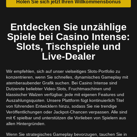
Holen Sie sich jetzt Ihren Willkommensbonus
Entdecken Sie unzählige
Spiele bei Casino Intense:
Slots, Tischspiele und
Live-Dealer
Wir empfehlen, sich auf unser vielseitiges Slots-Portfolio zu
konzentrieren, wenn Sie schnelles, dynamisches Gameplay mit
atemberaubender Grafik suchen. Bei Casino Intense sind
Dutzende beliebter Video-Slots, Fruchtmaschinen und
klassischer Walzen verfügbar, jede mit eigenen Features und
Auszahlungsquoten. Unsere Plattform fügt kontinuierlich Titel
von führenden Entwicklern hinzu, sodass Sie nie trendige
Veröffentlichungen oder Jackpot-Chancen verpassen. Alle sind
mit € spielbar und unterstützen die Vorlieben von Spielern aus
allen Hintergründen.
Wenn Sie strategisches Gameplay bevorzugen, tauchen Sie in