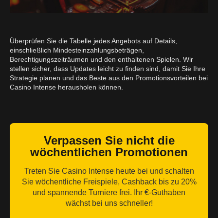
Überprüfen Sie die Tabelle jedes Angebots auf Details,
einschließlich Mindesteinzahlungsbeträgen,
Berechtigungszeiträumen und den enthaltenen Spielen. Wir
stellen sicher, dass Updates leicht zu finden sind, damit Sie Ihre
Strategie planen und das Beste aus den Promotionsvorteilen bei
Casino Intense herausholen können.
Verpassen Sie nicht die
wöchentlichen Promotionen
Treten Sie Casino Intense heute bei und schalten
Sie wöchentliche Freispiele, Cashback bis zu 20%
und spannende Turniere frei. Ihr €-Guthaben
wächst bei uns schneller!