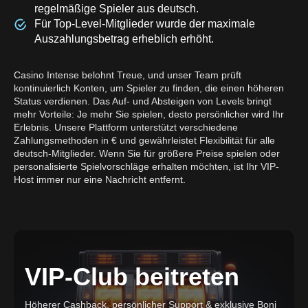
regelmäßige Spieler aus deutsch.
Für Top-Level-Mitglieder wurde der maximale
Auszahlungsbetrag erheblich erhöht.
Casino Intense belohnt Treue, und unser Team prüft
kontinuierlich Konten, um Spieler zu finden, die einen höheren
Status verdienen. Das Auf- und Absteigen von Levels bringt
mehr Vorteile: Je mehr Sie spielen, desto persönlicher wird Ihr
Erlebnis. Unsere Plattform unterstützt verschiedene
Zahlungsmethoden in € und gewährleistet Flexibilität für alle
deutsch-Mitglieder. Wenn Sie für größere Preise spielen oder
personalisierte Spielvorschläge erhalten möchten, ist Ihr VIP-
Host immer nur eine Nachricht entfernt.
VIP-Club beitreten