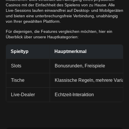
moderieren. Dies verbindet die Aufregung eines physischen
Casinos mit der Einfachheit des Spielens von zu Hause. Alle
Live-Sessions laufen einwandfrei auf Desktop- und Mobilgeräten
und bieten eine unterbrechungsfreie Verbindung, unabhängig
von Ihrer gewählten Plattform.
Für diejenigen, die Features vergleichen möchten, hier ein
Überblick über unsere Hauptkategorien:
Spieltyp
Hauptmerkmal
Slots
Bonusrunden, Freispiele
Tische
Klassische Regeln, mehrere Variant
Live-Dealer
Echtzeit-Interaktion