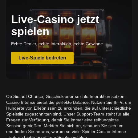
Live-Casino jetzt
spielen
Echte Dealer, echte Interaktion, echte Gewinne
Live-Spiele beitreten
Ob Sie auf Chance, Geschick oder soziale Interaktion setzen –
Casino Intense bietet die perfekte Balance. Nutzen Sie Ihr €, um
Hunderte von Erlebnissen zu erkunden, die auf unterschiedliche
Spielstile zugeschnitten sind. Unser Support-Team steht für alle
Fragen zur Verfügung, damit Sie immer eine reibungslose
Session genießen. Melden Sie sich an, schauen Sie sich um
und finden Sie heraus, warum so viele Spieler Casino Intense