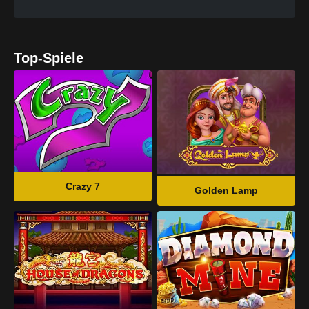
Casino Intense bietet wöchentliche Promotionen wie
Freispiele, Cashback und Turniere
Highlights unserer wöchentlichen Angebote
Top-Spiele
Werden Sie als VIP Mitglied bei Casino Intense:
Erhalten Sie spezielle Belohnungen
Vorteile für treue Spieler
Spielen Sie mit Vertrauen bei Casino Intense: Lizenziert
und sicher in Deutschland
Warum Spieler uns für faires und sicheres Spielen
Crazy 7
wählen
Golden Lamp
Casino Intense auf Ihrem Handy: Spielen Sie jederzeit
und überall!
Wie wir mobiles Spielen mühelos machen
Nehmen Sie an den Sonderveranstaltungen von Casino
Intense teil: Gewinnen Sie groß mit Deutschland-
Festivitäten!