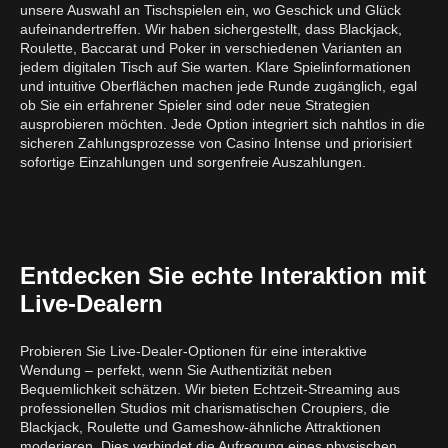
unsere Auswahl an Tischspielen ein, wo Geschick und Glück
aufeinandertreffen. Wir haben sichergestellt, dass Blackjack,
Roulette, Baccarat und Poker in verschiedenen Varianten an
jedem digitalen Tisch auf Sie warten. Klare Spielinformationen
und intuitive Oberflächen machen jede Runde zugänglich, egal
ob Sie ein erfahrener Spieler sind oder neue Strategien
ausprobieren möchten. Jede Option integriert sich nahtlos in die
sicheren Zahlungsprozesse von Casino Intense und priorisiert
sofortige Einzahlungen und sorgenfreie Auszahlungen.
Entdecken Sie echte Interaktion mit
Live-Dealern
Probieren Sie Live-Dealer-Optionen für eine interaktive
Wendung – perfekt, wenn Sie Authentizität neben
Bequemlichkeit schätzen. Wir bieten Echtzeit-Streaming aus
professionellen Studios mit charismatischen Croupiers, die
Blackjack, Roulette und Gameshow-ähnliche Attraktionen