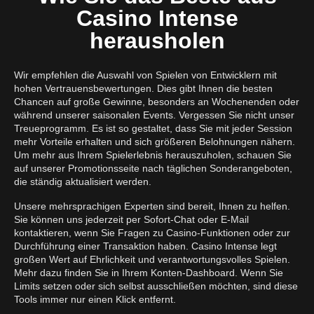
Casino Intense
herausholen
Wir empfehlen die Auswahl von Spielen von Entwicklern mit
hohen Vertrauensbewertungen. Dies gibt Ihnen die besten
Chancen auf große Gewinne, besonders an Wochenenden oder
während unserer saisonalen Events. Vergessen Sie nicht unser
Treueprogramm. Es ist so gestaltet, dass Sie mit jeder Session
mehr Vorteile erhalten und sich größeren Belohnungen nähern.
Um mehr aus Ihrem Spielerlebnis herauszuholen, schauen Sie
auf unserer Promotionsseite nach täglichen Sonderangeboten,
die ständig aktualisiert werden.
Unsere mehrsprachigen Experten sind bereit, Ihnen zu helfen.
Sie können uns jederzeit per Sofort-Chat oder E-Mail
kontaktieren, wenn Sie Fragen zu Casino-Funktionen oder zur
Durchführung einer Transaktion haben. Casino Intense legt
großen Wert auf Ehrlichkeit und verantwortungsvolles Spielen.
Mehr dazu finden Sie in Ihrem Konten-Dashboard. Wenn Sie
Limits setzen oder sich selbst ausschließen möchten, sind diese
Tools immer nur einen Klick entfernt.