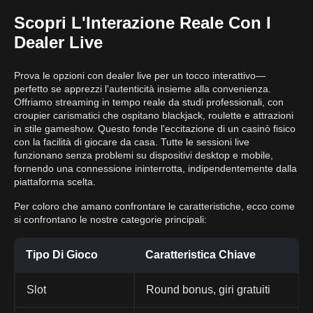
Scopri L'Interazione Reale Con I
Dealer Live
Prova le opzioni con dealer live per un tocco interattivo—
perfetto se apprezzi l'autenticità insieme alla convenienza.
Offriamo streaming in tempo reale da studi professionali, con
croupier carismatici che ospitano blackjack, roulette e attrazioni
in stile gameshow. Questo fonde l'eccitazione di un casinò fisico
con la facilità di giocare da casa. Tutte le sessioni live
funzionano senza problemi su dispositivi desktop e mobile,
fornendo una connessione ininterrotta, indipendentemente dalla
piattaforma scelta.
Per coloro che amano confrontare le caratteristiche, ecco come
si confrontano le nostre categorie principali:
Tipo Di Gioco
Caratteristica Chiave
Slot
Round bonus, giri gratuiti