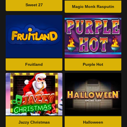
Ricompense Festive
Sweet 27
Magic Monk Rasputin
Fai Parte Dei Vincitori Di Casino Intense: I Giocatori In
Italia Stanno Incassando!
Vantaggi Solo Per I Membri
Guida Passo-Passo Su Come Prelevare € Da 1xbet
Passi Di Prelievo Su 1xbet
Fruitland
Purple Hot
Jazzy Christmas
Halloween