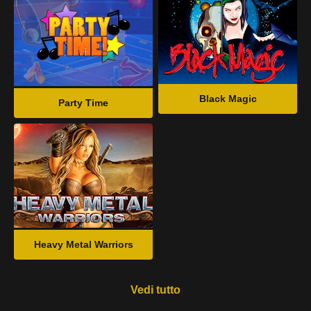
Black Magic
Party Time
Heavy Metal Warriors
Vedi tutto