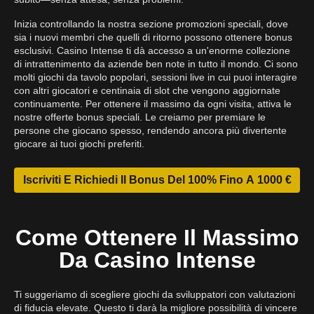
Inizia controllando la nostra sezione promozioni speciali, dove
sia i nuovi membri che quelli di ritorno possono ottenere bonus
esclusivi. Casino Intense ti dà accesso a un'enorme collezione
di intrattenimento da aziende ben note in tutto il mondo. Ci sono
molti giochi da tavolo popolari, sessioni live in cui puoi interagire
con altri giocatori e centinaia di slot che vengono aggiornate
continuamente. Per ottenere il massimo da ogni visita, attiva le
nostre offerte bonus speciali. Le creiamo per premiare le
persone che giocano spesso, rendendo ancora più divertente
giocare ai tuoi giochi preferiti.
Iscriviti E Richiedi Il Bonus Del 100% Fino A 1000 €
Come Ottenere Il Massimo
Da Casino Intense
Ti suggeriamo di scegliere giochi da sviluppatori con valutazioni
di fiducia elevate. Questo ti darà la migliore possibilità di vincere