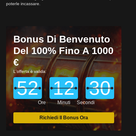
poterle incassare.
Bonus Di Benvenuto
Del 100% Fino A 1000
€
L'offerta è valida:
52
12
28
Ore
Minuti
Secondi
Richiedi Il Bonus Ora