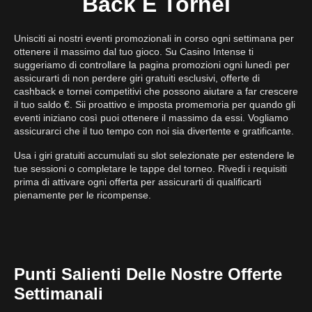
Back E Tornei
Unisciti ai nostri eventi promozionali in corso ogni settimana per
ottenere il massimo dal tuo gioco. Su Casino Intense ti
suggeriamo di controllare la pagina promozioni ogni lunedì per
assicurarti di non perdere giri gratuiti esclusivi, offerte di
cashback e tornei competitivi che possono aiutare a far crescere
il tuo saldo €. Sii proattivo e imposta promemoria per quando gli
eventi iniziano così puoi ottenere il massimo da essi. Vogliamo
assicurarci che il tuo tempo con noi sia divertente e gratificante.
Usa i giri gratuiti accumulati su slot selezionate per estendere le
tue sessioni o completare le tappe del torneo. Rivedi i requisiti
prima di attivare ogni offerta per assicurarti di qualificarti
pienamente per le ricompense.
Punti Salienti Delle Nostre Offerte
Settimanali