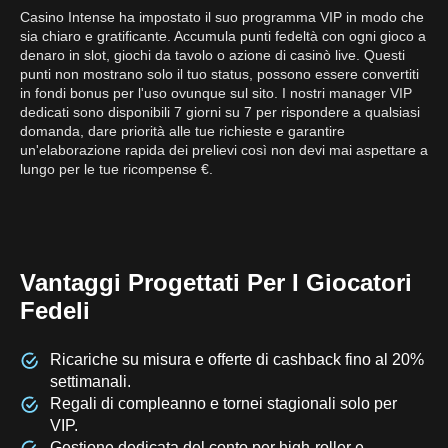
Casino Intense ha impostato il suo programma VIP in modo che
sia chiaro e gratificante. Accumula punti fedeltà con ogni gioco a
denaro in slot, giochi da tavolo o azione di casinò live. Questi
punti non mostrano solo il tuo status, possono essere convertiti
in fondi bonus per l'uso ovunque sul sito. I nostri manager VIP
dedicati sono disponibili 7 giorni su 7 per rispondere a qualsiasi
domanda, dare priorità alle tue richieste e garantire
un'elaborazione rapida dei prelievi così non devi mai aspettare a
lungo per le tue ricompense €.
Vantaggi Progettati Per I Giocatori
Fedeli
Ricariche su misura e offerte di cashback fino al 20%
settimanali.
Regali di compleanno e tornei stagionali solo per
VIP.
Gestione dedicata del conto per high-roller e