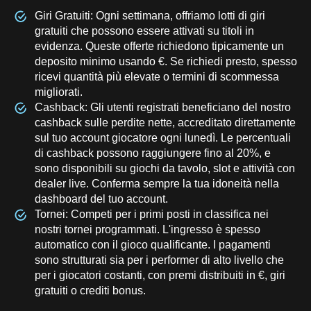
Giri Gratuiti: Ogni settimana, offriamo lotti di giri
gratuiti che possono essere attivati su titoli in
evidenza. Queste offerte richiedono tipicamente un
deposito minimo usando €. Se richiedi presto, spesso
ricevi quantità più elevate o termini di scommessa
migliorati.
Cashback: Gli utenti registrati beneficiano del nostro
cashback sulle perdite nette, accreditato direttamente
sul tuo account giocatore ogni lunedì. Le percentuali
di cashback possono raggiungere fino al 20%, e
sono disponibili su giochi da tavolo, slot e attività con
dealer live. Conferma sempre la tua idoneità nella
dashboard del tuo account.
Tornei: Competi per i primi posti in classifica nei
nostri tornei programmati. L'ingresso è spesso
automatico con il gioco qualificante. I pagamenti
sono strutturati sia per i performer di alto livello che
per i giocatori costanti, con premi distribuiti in €, giri
gratuiti o crediti bonus.