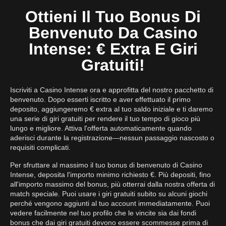
Ottieni Il Tuo Bonus Di
Benvenuto Da Casino
Intense: € Extra E Giri
Gratuiti!
Iscriviti a Casino Intense ora e approfitta del nostro pacchetto di
benvenuto. Dopo esserti iscritto e aver effettuato il primo
deposito, aggiungeremo € extra al tuo saldo iniziale e ti daremo
una serie di giri gratuiti per rendere il tuo tempo di gioco più
lungo e migliore. Attiva l'offerta automaticamente quando
aderisci durante la registrazione—nessun passaggio nascosto o
requisiti complicati.
Per sfruttare al massimo il tuo bonus di benvenuto di Casino
Intense, deposita l'importo minimo richiesto €. Più depositi, fino
all'importo massimo del bonus, più otterrai dalla nostra offerta di
match speciale. Puoi usare i giri gratuiti subito su alcuni giochi
perché vengono aggiunti al tuo account immediatamente. Puoi
vedere facilmente nel tuo profilo che le vincite sia dai fondi
bonus che dai giri gratuiti devono essere scommesse prima di