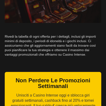
Rivedi la tabella di ogni offerta per i dettagli, inclusi gli importi
minimi di deposito, i periodi di idoneità e i giochi inclusi. Ci
assicuriamo che gli aggiornamenti siano facili da trovare così
puoi pianificare la tua strategia e ottenere il massimo dai
vantaggi promozionali che offriamo su Casino Intense.
Non Perdere Le Promozioni
Settimanali
Unisciti a Casino Intense oggi e sblocca giri
gratuiti settimanali, cashback fino al 20% e tornei
emozionanti. Il tuo saldo € cresce più velocemente