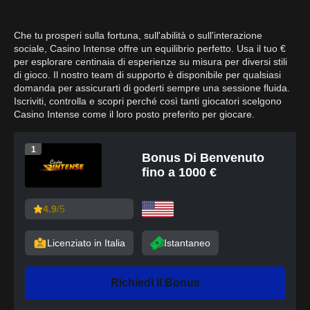
Che tu prosperi sulla fortuna, sull'abilità o sull'interazione
sociale, Casino Intense offre un equilibrio perfetto. Usa il tuo €
per esplorare centinaia di esperienze su misura per diversi stili
di gioco. Il nostro team di supporto è disponibile per qualsiasi
domanda per assicurarti di goderti sempre una sessione fluida.
Iscriviti, controlla e scopri perché così tanti giocatori scelgono
Casino Intense come il loro posto preferito per giocare.
1
Bonus Di Benvenuto
fino a 1000 €
4.9
/5
Licenziato in Italia
Istantaneo
Richiedi Il Bonus