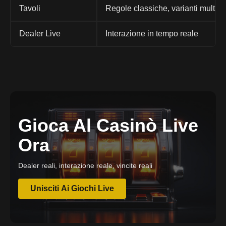
Tavoli
Regole classiche, varianti multipl
Dealer Live
Interazione in tempo reale
Gioca Al Casinò Live
Ora
Dealer reali, interazione reale, vincite reali
Unisciti Ai Giochi Live