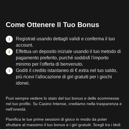
Come Ottenere Il Tuo Bonus
Registrati usando dettagli validi e conferma il tuo
account.
Effettua un deposito iniziale usando il tuo metodo di
pagamento preferito, purché soddisfi l'importo
minimo per l'offerta di benvenuto.
Goditi il credito istantaneo di € extra nel tuo saldo,
più ricevi l'allocazione di giri gratuiti per i giochi
idonei.
Puoi sempre vedere lo stato del tuo bonus e delle scommesse
nel tuo profilo. Su Casino Intense, crediamo nella trasparenza e
nell'onestà.
Pianifica le tue prime sessioni di gioco in modo da poter
sfruttare al massimo il tuo bonus e i giri gratuiti. Scegli tra i titoli