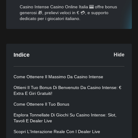
Casino Intense Casino Online Italia 🎰 offre bonus
generosi 🎁, prelievi veloci in € 💳, e supporto
dedicato per i giocatori italiano.
Indice
Hide
Come Ottenere Il Massimo Da Casino Intense
Ottieni Il Tuo Bonus Di Benvenuto Da Casino Intense: €
Extra E Giri Gratuiti!
Come Ottenere Il Tuo Bonus
Esplora Tonnellate Di Giochi Su Casino Intense: Slot,
Tavoli E Dealer Live
Scopri L'Interazione Reale Con I Dealer Live