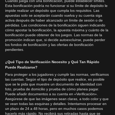
Cuando juega con una bonificación, puede establecer límites.
Esta bonificación podría no funcionar si su límite de depósito le
impide realizar un depósito que cumpla los requisitos. Las
apuestas solo se aceptarán cuando vuelva y su cuenta siga
activa después de haber alcanzado un límite de sesión o de
pérdidas. Las condiciones de la bonificación siguen indicando
cómo apostar la bonificación, la apuesta máxima y cuánto de la
bonificación puede obtener de los juegos. Las normas de la
promoción indican que, si decide autoexcluirse, puede perder
los fondos de bonificación y las ofertas de bonificación
pendientes.
¿Qué Tipo de Verificación Necesito y Qué Tan Rápido
Puede Realizarse?
Para proteger a los jugadores y cumplir las normas, verificamos
las cuentas. Según el tipo de depósito que realice, es posible
que se le pida que muestre un documento de identidad con
foto, prueba de domicilio y prueba de cómo planea pagar.
Puede añadir documentos a su cuenta en «Verificación».
Asegúrese de que las imágenes sean claras, a todo color y que
se vean todas las esquinas y detalles. Intentamos procesar en
un plazo de 24 a 48 horas, pero en muchos casos podemos
hacerlo más rápido. No recibirá sus retiradas hasta que se