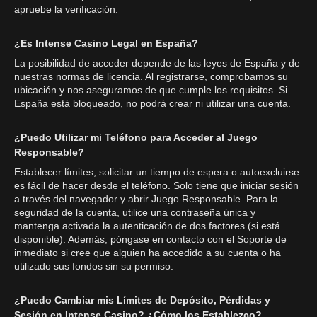
apruebe la verificación.
¿Es Intense Casino Legal en España?
La posibilidad de acceder depende de las leyes de España y de
nuestras normas de licencia. Al registrarse, comprobamos su
ubicación y nos aseguramos de que cumple los requisitos. Si
España está bloqueado, no podrá crear ni utilizar una cuenta.
¿Puedo Utilizar mi Teléfono para Acceder al Juego
Responsable?
Establecer límites, solicitar un tiempo de espera o autoexcluirse
es fácil de hacer desde el teléfono. Solo tiene que iniciar sesión
a través del navegador y abrir Juego Responsable. Para la
seguridad de la cuenta, utilice una contraseña única y
mantenga activada la autenticación de dos factores (si está
disponible). Además, póngase en contacto con el Soporte de
inmediato si cree que alguien ha accedido a su cuenta o ha
utilizado sus fondos sin su permiso.
¿Puedo Cambiar mis Límites de Depósito, Pérdidas y
Sesión en Intense Casino? ¿Cómo los Establezco?