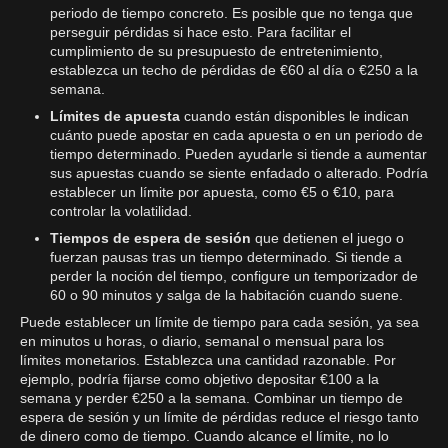
periodo de tiempo concreto. Es posible que no tenga que
perseguir pérdidas si hace esto. Para facilitar el
cumplimiento de su presupuesto de entretenimiento,
establezca un techo de pérdidas de €60 al día o €250 a la
semana.
Límites de apuesta
cuando están disponibles le indican
cuánto puede apostar en cada apuesta o en un periodo de
tiempo determinado. Pueden ayudarle si tiende a aumentar
sus apuestas cuando se siente enfadado o alterado. Podría
establecer un límite por apuesta, como €5 o €10, para
controlar la volatilidad.
Tiempos de espera de sesión
que detienen el juego o
fuerzan pausas tras un tiempo determinado. Si tiende a
perder la noción del tiempo, configure un temporizador de
60 o 90 minutos y salga de la habitación cuando suene.
Puede establecer un límite de tiempo para cada sesión, ya sea
en minutos u horas, o diario, semanal o mensual para los
límites monetarios. Establezca una cantidad razonable. Por
ejemplo, podría fijarse como objetivo depositar €100 a la
semana y perder €250 a la semana. Combinar un tiempo de
espera de sesión y un límite de pérdidas reduce el riesgo tanto
de dinero como de tiempo. Cuando alcance el límite, no lo