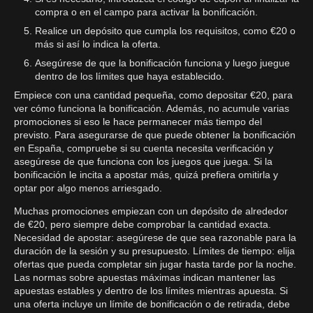
compra o en el campo para activar la bonificación.
Realice un depósito que cumpla los requisitos, como €20 o
más si así lo indica la oferta.
Asegúrese de que la bonificación funciona y luego juegue
dentro de los límites que haya establecido.
Empiece con una cantidad pequeña, como depositar €20, para
ver cómo funciona la bonificación. Además, no acumule varias
promociones si eso le hace permanecer más tiempo del
previsto. Para asegurarse de que puede obtener la bonificación
en España, compruebe si su cuenta necesita verificación y
asegúrese de que funciona con los juegos que juega. Si la
bonificación le incita a apostar más, quizá prefiera omitirla y
optar por algo menos arriesgado.
Muchas promociones empiezan con un depósito de alrededor
de €20, pero siempre debe comprobar la cantidad exacta.
Necesidad de apostar: asegúrese de que sea razonable para la
duración de la sesión y su presupuesto. Límites de tiempo: elija
ofertas que pueda completar sin jugar hasta tarde por la noche.
Las normas sobre apuestas máximas indican mantener las
apuestas estables y dentro de los límites mientras apuesta. Si
una oferta incluye un límite de bonificación o de retirada, debe