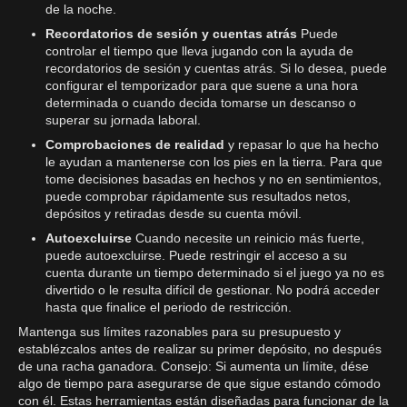
de la noche.
Recordatorios de sesión y cuentas atrás
Puede
controlar el tiempo que lleva jugando con la ayuda de
recordatorios de sesión y cuentas atrás. Si lo desea, puede
configurar el temporizador para que suene a una hora
determinada o cuando decida tomarse un descanso o
superar su jornada laboral.
Comprobaciones de realidad
y repasar lo que ha hecho
le ayudan a mantenerse con los pies en la tierra. Para que
tome decisiones basadas en hechos y no en sentimientos,
puede comprobar rápidamente sus resultados netos,
depósitos y retiradas desde su cuenta móvil.
Autoexcluirse
Cuando necesite un reinicio más fuerte,
puede autoexcluirse. Puede restringir el acceso a su
cuenta durante un tiempo determinado si el juego ya no es
divertido o le resulta difícil de gestionar. No podrá acceder
hasta que finalice el periodo de restricción.
Mantenga sus límites razonables para su presupuesto y
establézcalos antes de realizar su primer depósito, no después
de una racha ganadora. Consejo: Si aumenta un límite, dése
algo de tiempo para asegurarse de que sigue estando cómodo
con él. Estas herramientas están diseñadas para funcionar de la