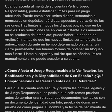
Cuando acceda al menú de su cuenta (Perfil o Juego
Responsable), podrá establecer límites para un juego
adecuado. Puede establecer límites diarios, semanales o
mensuales en depósitos, pérdidas, apuestas y duración de las
sesiones. Hay límites en todos los dispositivos, incluso en los
móviles. Las reducciones se aplican al instante. Los aumentos
no se producen de inmediato; puede haber un periodo de
«reflexión» antes de que los nuevos límites surtan efecto. La
autoexclusión durante un tiempo determinado o solicitar un
cierre permanente son buenas formas de obtener un bloqueo
más fuerte. Llame al soporte y solicite que se añadan límites
manualmente si no puede acceder a su cuenta.
¿Cómo Afecta el Juego Responsable a la Verificación, las
Bonificaciones y la Disponibilidad de € en España? ¿Qué
Comprobaciones se Realizan antes de las Retiradas?
Para que su cuenta esté segura y cumpla las normas legales y
de Juego Responsable, es posible que solicitemos pruebas
antes de aprobar una retirada. Los documentos habituales son
un documento de identidad con foto, prueba de domicilio y
prueba de cómo pagará. El nombre y la fecha de nacimiento de
esta cuenta deben coincidir con los suyos; no pagamos a