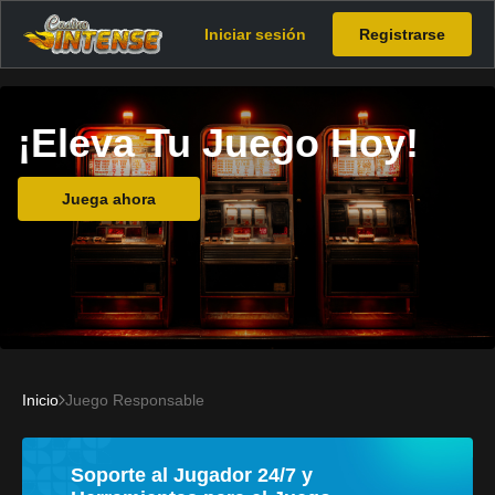
Iniciar sesión
Registrarse
¡Eleva Tu Juego Hoy!
Juega ahora
Inicio
Juego Responsable
Soporte al Jugador 24/7 y