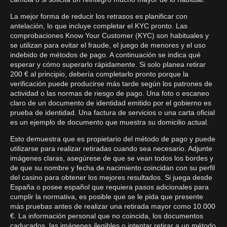
La mejor forma de reducir los retrasos es planificar con
antelación, lo que incluye completar el KYC pronto. Las
comprobaciones Know Your Customer (KYC) son habituales y
se utilizan para evitar el fraude, el juego de menores y el uso
indebido de métodos de pago. A continuación se indica qué
esperar y cómo superarlo rápidamente. Si solo planea retirar
200 € al principio, debería completarlo pronto porque la
verificación puede producirse más tarde según los patrones de
actividad o las normas de riesgo de pago. Una foto o escaneo
claro de un documento de identidad emitido por el gobierno es
prueba de identidad. Una factura de servicios o una carta oficial
es un ejemplo de documento que muestra su domicilio actual.
Esto demuestra que es propietario del método de pago y puede
utilizarse para realizar retiradas cuando sea necesario. Adjunte
imágenes claras, asegúrese de que se vean todos los bordes y
de que su nombre y fecha de nacimiento coincidan con su perfil
del casino para obtener los mejores resultados. Si juega desde
España o posee español que requiera pasos adicionales para
cumplir la normativa, es posible que se le pida que presente
más pruebas antes de realizar una retirada mayor como 10.000
€. La información personal que no coincida, los documentos
caducados, las imágenes ilegibles o intentar retirar a un método