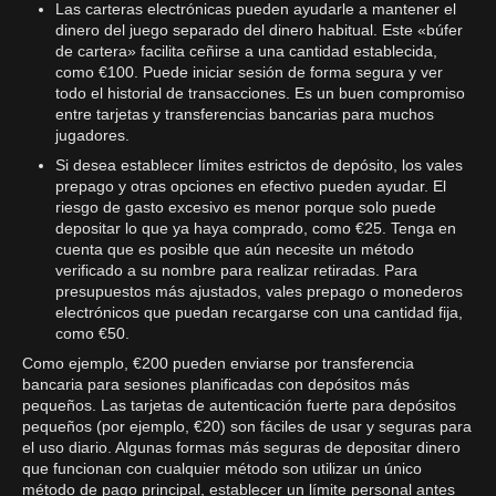
Las carteras electrónicas pueden ayudarle a mantener el
dinero del juego separado del dinero habitual. Este «búfer
de cartera» facilita ceñirse a una cantidad establecida,
como €100. Puede iniciar sesión de forma segura y ver
todo el historial de transacciones. Es un buen compromiso
entre tarjetas y transferencias bancarias para muchos
jugadores.
Si desea establecer límites estrictos de depósito, los vales
prepago y otras opciones en efectivo pueden ayudar. El
riesgo de gasto excesivo es menor porque solo puede
depositar lo que ya haya comprado, como €25. Tenga en
cuenta que es posible que aún necesite un método
verificado a su nombre para realizar retiradas. Para
presupuestos más ajustados, vales prepago o monederos
electrónicos que puedan recargarse con una cantidad fija,
como €50.
Como ejemplo, €200 pueden enviarse por transferencia
bancaria para sesiones planificadas con depósitos más
pequeños. Las tarjetas de autenticación fuerte para depósitos
pequeños (por ejemplo, €20) son fáciles de usar y seguras para
el uso diario. Algunas formas más seguras de depositar dinero
que funcionan con cualquier método son utilizar un único
método de pago principal, establecer un límite personal antes