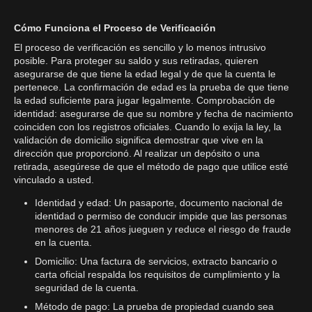
Cómo Funciona el Proceso de Verificación
El proceso de verificación es sencillo y lo menos intrusivo
posible. Para proteger su saldo y sus retiradas, quieren
asegurarse de que tiene la edad legal y de que la cuenta le
pertenece. La confirmación de edad es la prueba de que tiene
la edad suficiente para jugar legalmente. Comprobación de
identidad: asegurarse de que su nombre y fecha de nacimiento
coinciden con los registros oficiales. Cuando lo exija la ley, la
validación de domicilio significa demostrar que vive en la
dirección que proporcionó. Al realizar un depósito o una
retirada, asegúrese de que el método de pago que utilice esté
vinculado a usted.
Identidad y edad: Un pasaporte, documento nacional de
identidad o permiso de conducir impide que las personas
menores de 21 años jueguen y reduce el riesgo de fraude
en la cuenta.
Domicilio: Una factura de servicios, extracto bancario o
carta oficial respalda los requisitos de cumplimiento y la
seguridad de la cuenta.
Método de pago: La prueba de propiedad cuando sea