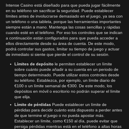
Intense Casino está diseñado para que pueda jugar fácilmente
en su teléfono sin sacrificar la seguridad. Puede establecer
límites antes de involucrarse demasiado en el juego, ya sea con
un teléfono o una tableta, porque las herramientas importantes
siempre están a mano. Mantenga las cosas sencillas y rápidas
cuando esté en el teléfono. Por eso los controles que se indican
a continuación están configurados para que pueda acceder a
ellos directamente desde su área de cuenta. De este modo,
podrá controlar sus gastos, limitar su tiempo de juego y actuar
de inmediato si siente que pierde el control de su sesión.
Límites de depósito
le permiten establecer un límite
sobre cuánto puede añadir a su cuenta en un periodo de
tiempo determinado. Puede utilizar estos controles desde
su teléfono. Establezca, por ejemplo, un límite diario de
€100 o un límite semanal de €300. De este modo, los
depósitos en móvil o escritorio no podrán superar el límite
que elija.
Límite de pérdidas
Puede establecer un límite de
pérdidas para decidir cuánto está dispuesto a perder antes
de que termine el juego o no pueda apostar más.
Establecer un límite, como €150 al día, puede evitar que
persiga pérdidas mientras está en el teléfono a altas horas