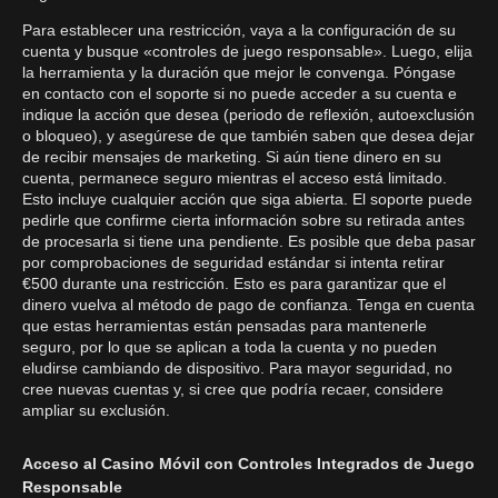
Para establecer una restricción, vaya a la configuración de su
cuenta y busque «controles de juego responsable». Luego, elija
la herramienta y la duración que mejor le convenga. Póngase
en contacto con el soporte si no puede acceder a su cuenta e
indique la acción que desea (periodo de reflexión, autoexclusión
o bloqueo), y asegúrese de que también saben que desea dejar
de recibir mensajes de marketing. Si aún tiene dinero en su
cuenta, permanece seguro mientras el acceso está limitado.
Esto incluye cualquier acción que siga abierta. El soporte puede
pedirle que confirme cierta información sobre su retirada antes
de procesarla si tiene una pendiente. Es posible que deba pasar
por comprobaciones de seguridad estándar si intenta retirar
€500 durante una restricción. Esto es para garantizar que el
dinero vuelva al método de pago de confianza. Tenga en cuenta
que estas herramientas están pensadas para mantenerle
seguro, por lo que se aplican a toda la cuenta y no pueden
eludirse cambiando de dispositivo. Para mayor seguridad, no
cree nuevas cuentas y, si cree que podría recaer, considere
ampliar su exclusión.
Acceso al Casino Móvil con Controles Integrados de Juego
Responsable