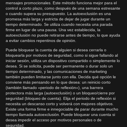
mensajes promocionales. Este método funciona mejor para el
control a corto plazo, como después de una semana estresante
o cuando supera su presupuesto. La autoexclusión es una
promesa más larga y estricta de dejar de jugar durante un
tiempo determinado. Se utiliza cuando necesita una parada
firme en lugar de una pausa. Una vez establecida, la
autoexclusión no puede retirarse antes de tiempo, lo que ayuda
a evitar cambios repentinos de opinión.
Puede bloquear la cuenta de alguien si desea cerrarla o
bloquearla por motivos de seguridad, como si sigue fallando al
iniciar sesión, utiliza un dispositivo compartido o simplemente lo
desea. Si se solicita, puede ser permanente o durar solo un
tiempo determinado, y las comunicaciones de marketing
también pueden limitarse junto con ella. Decida qué opción le
conviene más pensando en lo que desea: un reinicio corto
(también llamado «periodo de reflexión»), una barrera
protectora más larga (autoexclusión) o un bloqueo/cierre por
seguridad (bloqueo de cuenta). Elija el periodo de reflexión si
necesita un descanso corto y volverá con mejores objetivos.
Existe una forma firme e innegociable de parar durante mucho
tiempo llamada autoexclusión. Puede bloquear una cuenta si
desea impedir el acceso por motivos personales o de
seguridad.