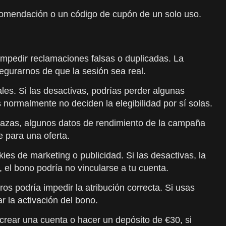
comendación o un código de cupón de un solo uso.
mpedir reclamaciones falsas o duplicadas. La
egurarnos de que la sesión sea real.
les. Si las desactivas, podrías perder algunas
ormalmente no deciden la elegibilidad por sí solas.
chazas, algunos datos de rendimiento de la campaña
e para una oferta.
s de marketing o publicidad. Si las desactivas, la
, el bono podría no vincularse a tu cuenta.
os podría impedir la atribución correcta. Si usas
r la activación del bono.
 crear una cuenta o hacer un depósito de €30, si