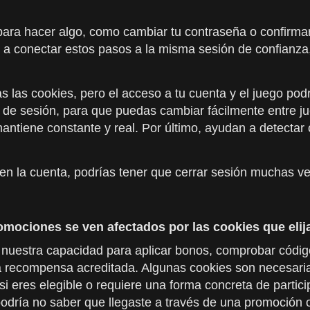
ra hacer algo, como cambiar tu contraseña o confirmar u
a conectar estos pasos a la misma sesión de confianza,
 las cookies, pero el acceso a tu cuenta y el juego podr
o de sesión, para que puedas cambiar fácilmente entre j
antiene constante y real. Por último, ayudan a detectar
en la cuenta, podrías tener que cerrar sesión muchas v
omociones se ven afectados por las cookies que elij
a nuestra capacidad para aplicar bonos, comprobar códi
la recompensa acreditada. Algunas cookies son necesaria
si eres elegible o requiere una forma concreta de partic
dría no saber que llegaste a través de una promoción o