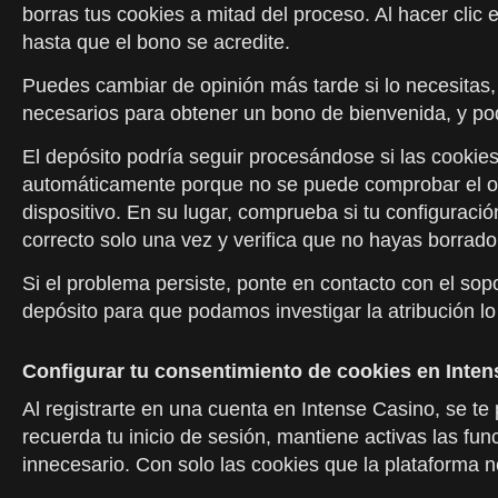
borras tus cookies a mitad del proceso. Al hacer clic
hasta que el bono se acredite.
Puedes cambiar de opinión más tarde si lo necesitas
necesarios para obtener un bono de bienvenida, y po
El depósito podría seguir procesándose si las cookie
automáticamente porque no se puede comprobar el ori
dispositivo. En su lugar, comprueba si tu configurac
correcto solo una vez y verifica que no hayas borrado 
Si el problema persiste, ponte en contacto con el sop
depósito para que podamos investigar la atribución lo
Configurar tu consentimiento de cookies en Inte
Al registrarte en una cuenta en Intense Casino, se te
recuerda tu inicio de sesión, mantiene activas las fu
innecesario. Con solo las cookies que la plataforma n