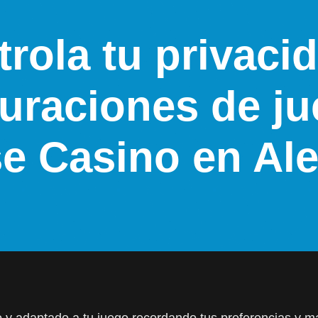
rola tu privaci
uraciones de j
se Casino en Al