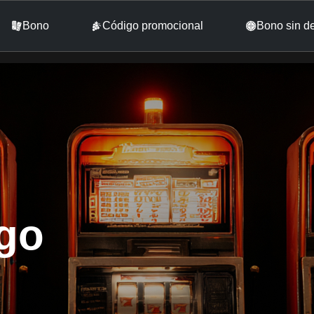
Bono
Código promocional
Bono sin d
ego