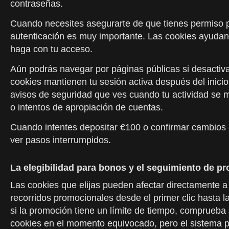
contraseñas.
Cuando necesites asegurarte de que tienes permiso pa
autenticación es muy importante. Las cookies ayudan 
haga con tu acceso.
Aún podrás navegar por páginas públicas si desactivas
cookies mantienen tu sesión activa después del inici
avisos de seguridad que ves cuando tu actividad se m
o intentos de apropiación de cuentas.
Cuando intentes depositar €100 o confirmar cambios 
ver pasos interrumpidos.
La elegibilidad para bonos y el seguimiento de pr
Las cookies que elijas pueden afectar directamente 
recorridos promocionales desde el primer clic hasta 
si la promoción tiene un límite de tiempo, comprueba 
cookies en el momento equivocado, pero el sistema po