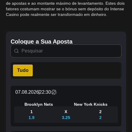
de apostas e ao montante máximo de levantamento. Estes dois
fatores costumam mostrar se o bónus sem depósito do Intense
Casino pode realmente ser transformado em dinheiro.
Coloque a Sua Aposta
Tudo
07.08.2026
22:30
Brooklyn Nets
New York Knicks
1
X
2
1.9
3.25
2