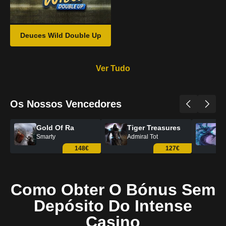
Deuces Wild Double Up
Ver Tudo
Os Nossos Vencedores
Gold Of Ra
Tiger Treasures
De
Smarty
Admiral Tot
Kil
148€
127€
Como Obter O Bónus Sem
Depósito Do Intense
Casino