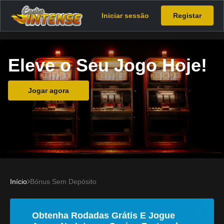
Iniciar sessão
Registar
Eleve o Seu Jogo Hoje!
Jogar agora
Início
Bónus Sem Depósito
Obtenha Rodadas Grátis E Jogue