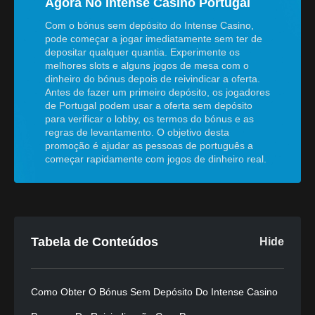
Agora No Intense Casino Portugal
Com o bónus sem depósito do Intense Casino,
pode começar a jogar imediatamente sem ter de
depositar qualquer quantia. Experimente os
melhores slots e alguns jogos de mesa com o
dinheiro do bónus depois de reivindicar a oferta.
Antes de fazer um primeiro depósito, os jogadores
de Portugal podem usar a oferta sem depósito
para verificar o lobby, os termos do bónus e as
regras de levantamento. O objetivo desta
promoção é ajudar as pessoas de português a
começar rapidamente com jogos de dinheiro real.
Tabela de Conteúdos
Hide
Como Obter O Bónus Sem Depósito Do Intense Casino