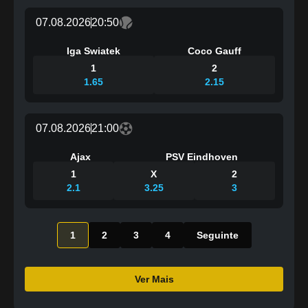
07.08.2026
20:50
Iga Swiatek
Coco Gauff
1
2
1.65
2.15
07.08.2026
21:00
Ajax
PSV Eindhoven
1
X
2
2.1
3.25
3
1
2
3
4
Seguinte
Ver Mais