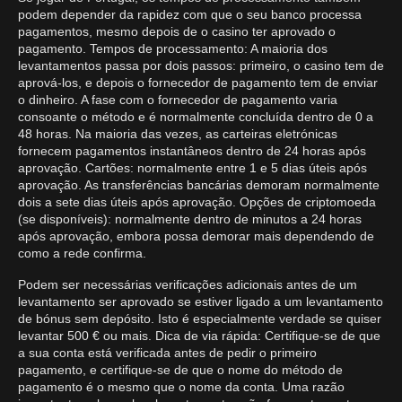
podem depender da rapidez com que o seu banco processa
pagamentos, mesmo depois de o casino ter aprovado o
pagamento. Tempos de processamento: A maioria dos
levantamentos passa por dois passos: primeiro, o casino tem de
aprová-los, e depois o fornecedor de pagamento tem de enviar
o dinheiro. A fase com o fornecedor de pagamento varia
consoante o método e é normalmente concluída dentro de 0 a
48 horas. Na maioria das vezes, as carteiras eletrónicas
fornecem pagamentos instantâneos dentro de 24 horas após
aprovação. Cartões: normalmente entre 1 e 5 dias úteis após
aprovação. As transferências bancárias demoram normalmente
dois a sete dias úteis após aprovação. Opções de criptomoeda
(se disponíveis): normalmente dentro de minutos a 24 horas
após aprovação, embora possa demorar mais dependendo de
como a rede confirma.
Podem ser necessárias verificações adicionais antes de um
levantamento ser aprovado se estiver ligado a um levantamento
de bónus sem depósito. Isto é especialmente verdade se quiser
levantar 500 € ou mais. Dica de via rápida: Certifique-se de que
a sua conta está verificada antes de pedir o primeiro
pagamento, e certifique-se de que o nome do método de
pagamento é o mesmo que o nome da conta. Uma razão