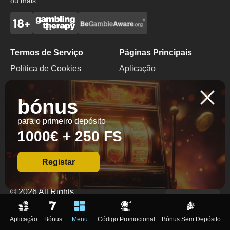
ou mais.
Termos de Serviço
Páginas Principais
Política de Cookies
Aplicação
Política de Privacidade
Bónus
bónus
Termos e Condições
Código Promocional
para o primeiro depósito
Jogo Responsável
Bónus Sem Depósito
1000€ + 250 FS
Contactos
+356 21 424723
Registar
info@casinointense.io
© 2026 All Rights
Reserved.
Aplicação
Bónus
Menu
Código Promocional
Bónus Sem Depósito