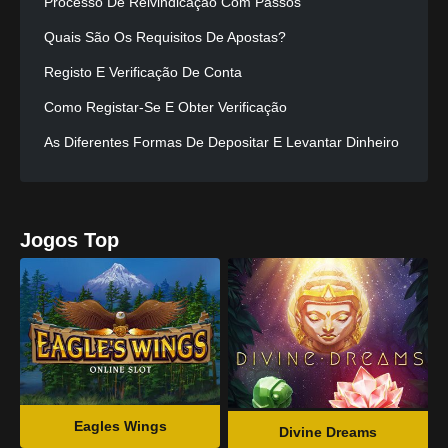
Processo De Reivindicação Com Passos
Quais São Os Requisitos De Apostas?
Registo E Verificação De Conta
Como Registar-Se E Obter Verificação
As Diferentes Formas De Depositar E Levantar Dinheiro
Quando, Quanto E Com Que Frequência Pode
Levantar
Jogos Top
Eagles Wings
Divine Dreams