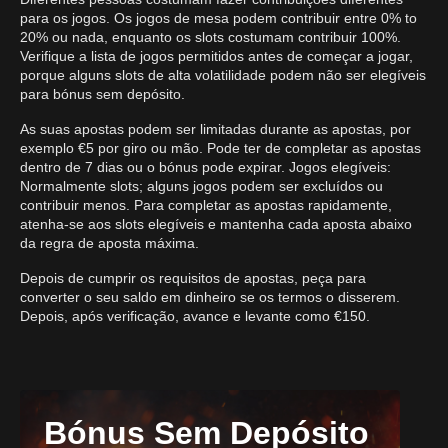
para os jogos. Os jogos de mesa podem contribuir entre 0% to
20% ou nada, enquanto os slots costumam contribuir 100%.
Verifique a lista de jogos permitidos antes de começar a jogar,
porque alguns slots de alta volatilidade podem não ser elegíveis
para bónus sem depósito.
As suas apostas podem ser limitadas durante as apostas, por
exemplo €5 por giro ou mão. Pode ter de completar as apostas
dentro de 7 dias ou o bónus pode expirar. Jogos elegíveis:
Normalmente slots; alguns jogos podem ser excluídos ou
contribuir menos. Para completar as apostas rapidamente,
atenha-se aos slots elegíveis e mantenha cada aposta abaixo
da regra de aposta máxima.
Depois de cumprir os requisitos de apostas, peça para
converter o seu saldo em dinheiro se os termos o disserem.
Depois, após verificação, avance e levante como €150.
Bónus Sem Depósito