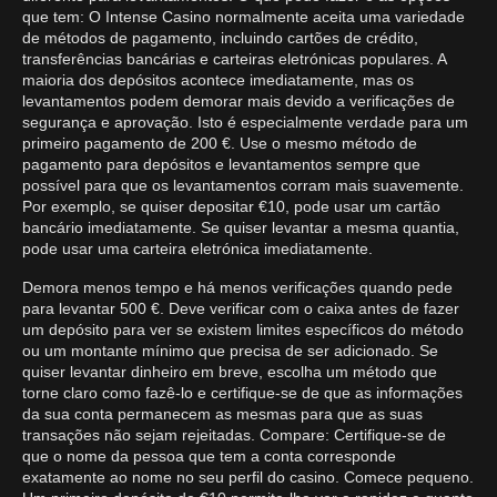
que tem: O Intense Casino normalmente aceita uma variedade
de métodos de pagamento, incluindo cartões de crédito,
transferências bancárias e carteiras eletrónicas populares. A
maioria dos depósitos acontece imediatamente, mas os
levantamentos podem demorar mais devido a verificações de
segurança e aprovação. Isto é especialmente verdade para um
primeiro pagamento de 200 €. Use o mesmo método de
pagamento para depósitos e levantamentos sempre que
possível para que os levantamentos corram mais suavemente.
Por exemplo, se quiser depositar €10, pode usar um cartão
bancário imediatamente. Se quiser levantar a mesma quantia,
pode usar uma carteira eletrónica imediatamente.
Demora menos tempo e há menos verificações quando pede
para levantar 500 €. Deve verificar com o caixa antes de fazer
um depósito para ver se existem limites específicos do método
ou um montante mínimo que precisa de ser adicionado. Se
quiser levantar dinheiro em breve, escolha um método que
torne claro como fazê-lo e certifique-se de que as informações
da sua conta permanecem as mesmas para que as suas
transações não sejam rejeitadas. Compare: Certifique-se de
que o nome da pessoa que tem a conta corresponde
exatamente ao nome no seu perfil do casino. Comece pequeno.