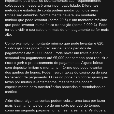
importante pela qual os levantamentos são frequentemente
colocados em espera é uma incompatibilidade. Diferentes
métodos e estados de conta podem mudar como os seus
limites são definidos. Normalmente haverá um montante
mínimo que pode levantar (como 20 €) e um montante máximo
que pode levantar numa única transação (como 2,000 €). Pode
ter de dividir o seu saldo em mais de um pagamento se for mais
alto.
Como exemplo, o montante mínimo que pode levantar é €20.
Saldos grandes podem precisar de vários pedidos de
pagamentos até €2,000 cada. Pode haver um limite diário ou
semanal em pagamentos até €5,000 por semana para reduzir o
risco e gerir o processamento de pagamentos. Alguns bónus
sem depósito limitam o montante máximo que pode levantar
dos ganhos de bónus. Podem surgir taxas do casino ou do seu
fornecedor de pagamento. O casino pode não cobrar quaisquer
taxas por muitos levantamentos, mas terceiros podem,
especialmente para transferências bancárias e reembolsos de
cartões.
Além disso, algumas contas podem cobrar uma taxa por fazer
mais levantamentos dentro de um certo período de tempo,
como um segundo pagamento na mesma semana. Verifique a