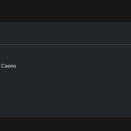
 Casino