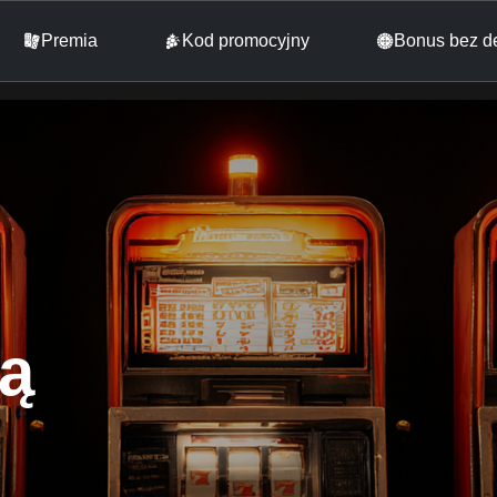
Premia
Kod promocyjny
Bonus bez d
ą