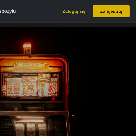
epozytu
Zaloguj się
Zarejestruj