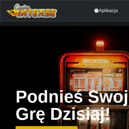
Aplikacja
Podnieś Swoj
Grę Dzisiaj!