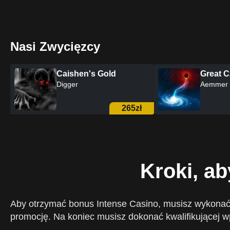
Nasi Zwycięzcy
Fruit Mania Deluxe
Caishen
Succubus In Training
Digger
132zł
Kroki, a
Aby otrzymać bonus Intense Casino, musisz wykonać 
promocję. Na koniec musisz dokonać kwalifikującej wp