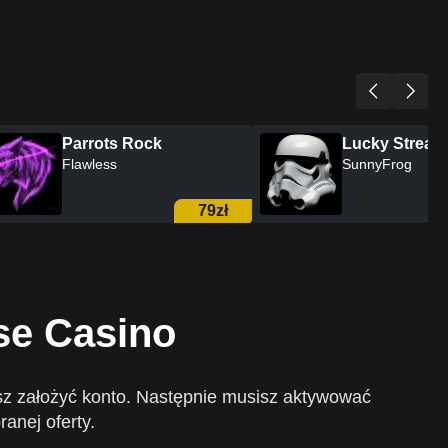
Book Of Tribes Reloaded
Parrots Rock
Hornet
Flawless
344zł
se Casino
isz założyć konto. Następnie musisz aktywować
anej oferty.