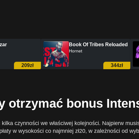
's Gold
Great Czar
Aemmer
265zł
209zł
by otrzymać bonus Inten
kilka czynności we właściwej kolejności. Najpierw mus
łaty w wysokości co najmniej zł20, w zależności od wybr